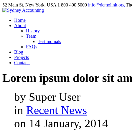
52 Main St, New York, USA
1 800 400 5000
info@demolink.org
The
Home
About
History
Team
Testimonials
FAQs
Blog
Projects
Contacts
Lorem
ipsum
dolor
sit
am
by Super User
in
Recent News
on 14 January, 2014