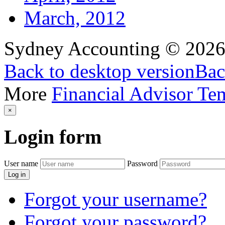
March, 2012
Sydney Accounting
©
202
Back to desktop version
Bac
More
Financial Advisor Te
×
Login
form
User name
Password
Log in
Forgot your username?
Forgot your password?