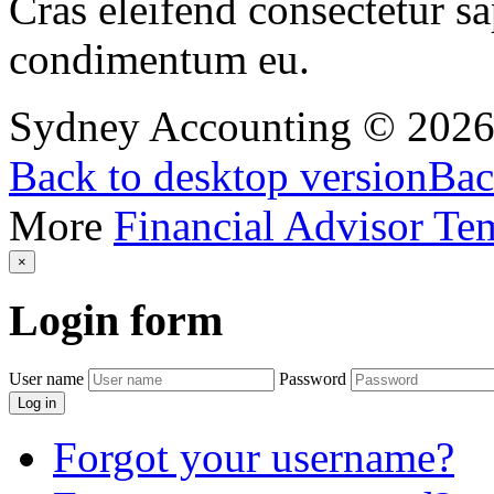
Cras eleifend consectetur sa
condimentum eu.
Sydney Accounting
©
202
Back to desktop version
Bac
More
Financial Advisor Te
×
Login
form
User name
Password
Log in
Forgot your username?