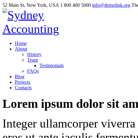
52 Main St, New York, USA
1 800 400 5000
info@demolink.org
The
Home
About
History
Team
Testimonials
FAQs
Blog
Projects
Contacts
Lorem
ipsum
dolor
sit
am
Integer ullamcorper viverra
eros ut ante iaculis ferment